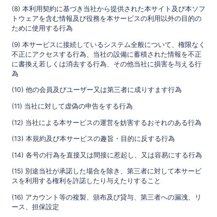
(8) 本利用契約に基づき当社から提供された本サイト及び本ソフ
トウェアを含む情報及び役務を本サービスの利用以外の目的の
ために使用する行為
(9) 本サービスに接続しているシステム全般について、権限なく
不正にアクセスする行為、当社の設備に蓄積された情報を不正
に書換え若しくは消去する行為、その他当社に損害を与える行
為
(10) 他の会員及びユーザー又は第三者に成りすます行為
(11) 当社に対して虚偽の申告をする行為
(12) 当社による本サービスの運営を妨害するおそれのある行為
(13) 本規約及び本サービスの趣旨・目的に反する行為
(14) 各号の行為を直接又は間接に惹起し、又は容易にする行為
(15) 別途当社が承諾した場合を除き、第三者に対して本サービ
スを利用する権利を許諾したり与えたりすること
(16) アカウント等の複製、頒布及び貸与、第三者への漏洩、リ
ース、担保設定