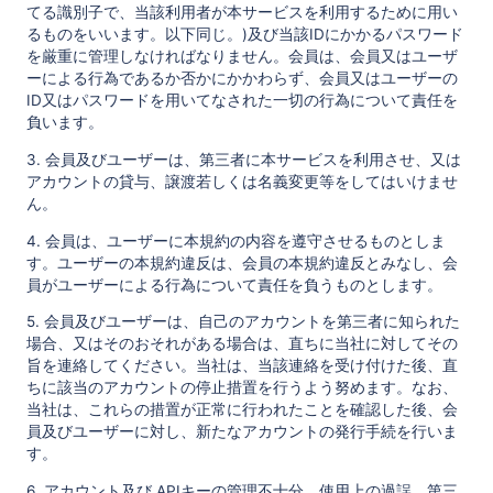
てる識別子で、当該利用者が本サービスを利用するために用い
るものをいいます。以下同じ。)及び当該IDにかかるパスワード
を厳重に管理しなければなりません。会員は、会員又はユーザ
ーによる行為であるか否かにかかわらず、会員又はユーザーの
ID又はパスワードを用いてなされた一切の行為について責任を
負います。
3. 会員及びユーザーは、第三者に本サービスを利用させ、又は
アカウントの貸与、譲渡若しくは名義変更等をしてはいけませ
ん。
4. 会員は、ユーザーに本規約の内容を遵守させるものとしま
す。ユーザーの本規約違反は、会員の本規約違反とみなし、会
員がユーザーによる行為について責任を負うものとします。
5. 会員及びユーザーは、自己のアカウントを第三者に知られた
場合、又はそのおそれがある場合は、直ちに当社に対してその
旨を連絡してください。当社は、当該連絡を受け付けた後、直
ちに該当のアカウントの停止措置を行うよう努めます。なお、
当社は、これらの措置が正常に行われたことを確認した後、会
員及びユーザーに対し、新たなアカウントの発行手続を行いま
す。
6. アカウント及び APIキーの管理不十分、使用上の過誤、第三