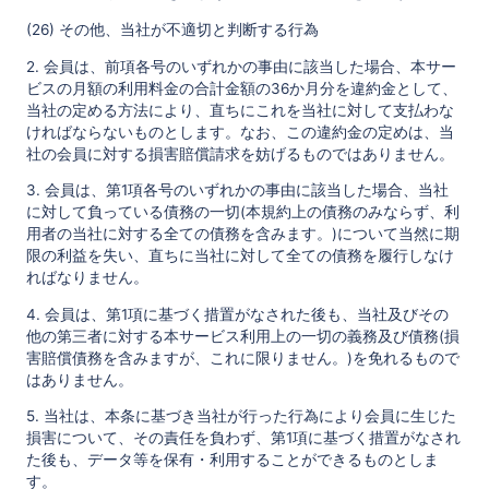
(26) その他、当社が不適切と判断する行為
2. 会員は、前項各号のいずれかの事由に該当した場合、本サー
ビスの月額の利用料金の合計金額の36か月分を違約金として、
当社の定める方法により、直ちにこれを当社に対して支払わな
ければならないものとします。なお、この違約金の定めは、当
社の会員に対する損害賠償請求を妨げるものではありません。
3. 会員は、第1項各号のいずれかの事由に該当した場合、当社
に対して負っている債務の一切(本規約上の債務のみならず、利
用者の当社に対する全ての債務を含みます。)について当然に期
限の利益を失い、直ちに当社に対して全ての債務を履行しなけ
ればなりません。
4. 会員は、第1項に基づく措置がなされた後も、当社及びその
他の第三者に対する本サービス利用上の一切の義務及び債務(損
害賠償債務を含みますが、これに限りません。)を免れるもので
はありません。
5. 当社は、本条に基づき当社が行った行為により会員に生じた
損害について、その責任を負わず、第1項に基づく措置がなされ
た後も、データ等を保有・利用することができるものとしま
す。