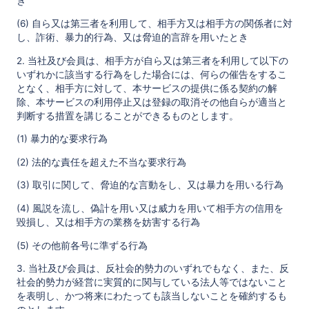
き
(6) 自ら又は第三者を利用して、相手方又は相手方の関係者に対
し、詐術、暴力的行為、又は脅迫的言辞を用いたとき
2. 当社及び会員は、相手方が自ら又は第三者を利用して以下の
いずれかに該当する行為をした場合には、何らの催告をするこ
となく、相手方に対して、本サービスの提供に係る契約の解
除、本サービスの利用停止又は登録の取消その他自らが適当と
判断する措置を講じることができるものとします。
(1) 暴力的な要求行為
(2) 法的な責任を超えた不当な要求行為
(3) 取引に関して、脅迫的な言動をし、又は暴力を用いる行為
(4) 風説を流し、偽計を用い又は威力を用いて相手方の信用を
毀損し、又は相手方の業務を妨害する行為
(5) その他前各号に準ずる行為
3. 当社及び会員は、反社会的勢力のいずれでもなく、また、反
社会的勢力が経営に実質的に関与している法人等ではないこと
を表明し、かつ将来にわたっても該当しないことを確約するも