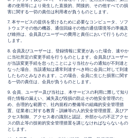
者の使用等により発生した直接的、間接的、その他すべての損
害に関する一切の責任は利用者が負うものとします。
7. 本サービスの提供を受けるために必要なコンピュータ、ソフ
トウェアその他の機器、通信回線その他の通信環境等の準備及
び維持は、会員及びユーザーの費用と責任において行うものと
します。
8. 会員及びユーザーは、登録情報に変更があった場合、速やか
に当社所定の変更手続を行うものとします。会員及びユーザー
が当該変更手続を怠ったことにより当社からの通知が不到達と
なった場合、当該通知は通常到達すべき時に会員に対して到達
したものとみなされます。この場合、会員に生じた損害に関す
る一切の責任は、会員が負うものとします。
9. 会員、ユーザー及び当社は、本サービスの利用に際して知り
得た情報の漏えい、滅失及び毀損の防止その他安全管理のた
め、合理的な範囲で、社内規程の整備等の組織的安全管理措
置、従業者に対する教育・訓練等の人的安全管理措置、及びア
クセス制御、アクセス者の識別と認証、外部からの不正アクセ
スの防止等の技術的安全管理措置を講じなければならないもの
とします。