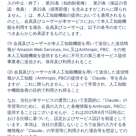
スの中止・終了）、第20条（知的財産権）、第21条（保証の否
認・免責）、第22条（損害賠償）を含みますがこれらに限られ
ません。）は、本人工知能機能の提供においても適用されるも
のとし、会員及びユーザーが本サービスにおいて本人工知能機
能を利用する場合、会員及びユーザーは、以下の各号の全てに
つきあらかじめ承諾するものとします。
(1) 会員及びユーザーが本人工知能機能を用いて送信した送信情
報が Amazon Web Services, Inc.又はAnthropic, PBC、その他
本人工知能機能を提供するために不可欠の第三者サービス提供
事業者に送信され、保存及び利用されること
(2) 会員及びユーザーが本人工知能機能を用いて送信した送信情
報が人工知能（Anthropic, PBCの提供する「Claude」等を含み
ますが、これに限られません。）によって学習され、人工知能
や機能改善の目的で利用され得ること
なお、当社が本サービスの運営において意図的に『Claude』の
学習等のために、会員の入力した各種情報をAnthropic, PBCに
提供することはございませんが、これは2025年6月11日時点に
おける仕様に基づいた、設定およびサービス設計を前提として
います。本項は、当社の意図しないところで会員の入力する各
種情報が『Claude』の学習等に利用された場合等を想定しての