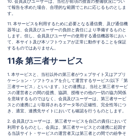
10. 会員及びユーザーは、当社が前項の措置の整備状況につい
て報告を求めた場合、合理的な範囲でこれに応じるものとしま
す。
11. 本サービスを利用するために必要となる通信費、及び通信機
器等は、会員及びユーザーの負担と責任により準備するものと
します。但し、会員及びユーザーの使用する通信機器等におい
て、本サイト及び本ソフトウェアが正常に動作することを保証
するものではありません。
11条 第三者サービス
1. 本サービスと、当社以外の第三者がウェブサイト又はアプリ
ケーション・ソフトウェアを介して運営するサービス(以下「第
三者サービス」といいます。)との連携は、当社と第三者サービ
スの運営者との間の提携、協調、授権その他の一切の協力関係
を意味するものではなく、会員及びユーザーは、第三者サービ
スとの連携により取得されるデータ等の正確性、完全性等につ
き、適宜、連携先サイトにおいても確認を行うものとします。
2. 会員及びユーザーは、第三者サービスを自己の責任において
利用するものとし、会員は、第三者サービスとの連携に起因す
る当該サイト・サービスの運営者又は第三者との間での紛争そ