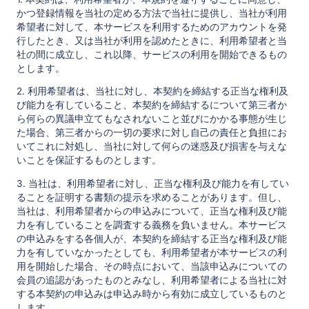
かつ登録情報を当社の定める方法で当社に提供し、当社が利用
希望者に対して、本サービスを利用するためのアカウントを発
行したとき、又は当社が利用を認めたときに、利用希望者と当
社の間に成立し、これ以降、サービスの利用を開始できるもの
とします。
2. 利用希望者は、当社に対し、本契約を締結する正当な権利及
び能力を有していること、本契約を締結するについて第三者か
ら何らの異議申立てもなされないこと並びにかかる事態が生じ
た場合、第三者からの一切の要求に対し自己の責任と負担にお
いてこれに対処し、当社に対して何らの迷惑及び損害を与えな
いことを保証するものとします。
3. 当社は、利用希望者に対し、正当な権利及び能力を有してい
ることを証明する書類の提示を求めることがあります。但し、
当社は、利用希望者からの申込みについて、正当な権利及び能
力を有していることを調査する義務を負いません。本サービス
の申込みをする各個人が、本契約を締結する正当な権利及び能
力を有していなかったとしても、利用希望者が本サービスの利
用を開始した場合、その時点において、当該申込みについての
会員の追認があったものとみなし、利用希望者による当社に対
する本契約の申込みは申込み時から有効に成立しているものと
します。