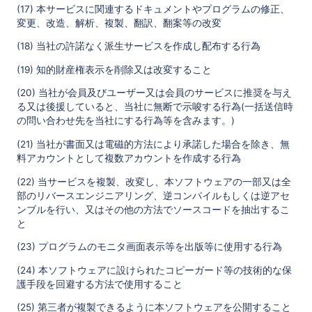
(17) 本サービスに関連するドキュメントやプログラムの修正、
変更、改造、解析、複製、翻訳、翻案等の改変
(18) 当社の許諾なく派生サービスを作成し配布する行為
(19) 知的財産権表示を削除又は改変すること
(20) 当社が会員及びユーザー又は会員のサービスに推奨を与え
る又は後援していると、当社に無断で示唆する行為(一括送信時
の問い合わせ先を当社にする行為等を含みます。)
(21) 当社が書面又は電磁的方法により承諾した場合を除き、無
料アカウントとして複数アカウントを作成する行為
(22) 当サービスを複製、改変し、本ソフトウェアの一部又は全
部のリバースエンジニアリング、逆コンパイルもしくは逆アセ
ンブルを行い、又はその他の方法でソースコードを抽出するこ
と
(23) プログラムのモニタ画面表示等を出版等に使用する行為
(24) 本ソフトウェアに設けられたコピーガード等の技術的な保
護手段を回避する方法で使用すること
(25) 第三者が複製できるように本ソフトウェアを公開すること