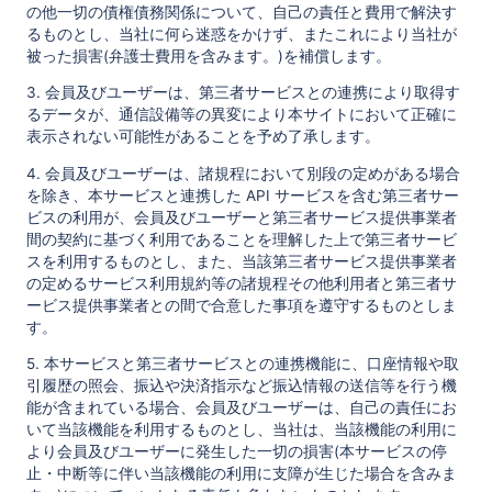
の他一切の債権債務関係について、自己の責任と費用で解決す
るものとし、当社に何ら迷惑をかけず、またこれにより当社が
被った損害(弁護士費用を含みます。)を補償します。
3. 会員及びユーザーは、第三者サービスとの連携により取得す
るデータが、通信設備等の異変により本サイトにおいて正確に
表示されない可能性があることを予め了承します。
4. 会員及びユーザーは、諸規程において別段の定めがある場合
を除き、本サービスと連携した API サービスを含む第三者サー
ビスの利用が、会員及びユーザーと第三者サービス提供事業者
間の契約に基づく利用であることを理解した上で第三者サービ
スを利用するものとし、また、当該第三者サービス提供事業者
の定めるサービス利用規約等の諸規程その他利用者と第三者サ
ービス提供事業者との間で合意した事項を遵守するものとしま
す。
5. 本サービスと第三者サービスとの連携機能に、口座情報や取
引履歴の照会、振込や決済指示など振込情報の送信等を行う機
能が含まれている場合、会員及びユーザーは、自己の責任にお
いて当該機能を利用するものとし、当社は、当該機能の利用に
より会員及びユーザーに発生した一切の損害(本サービスの停
止・中断等に伴い当該機能の利用に支障が生じた場合を含みま