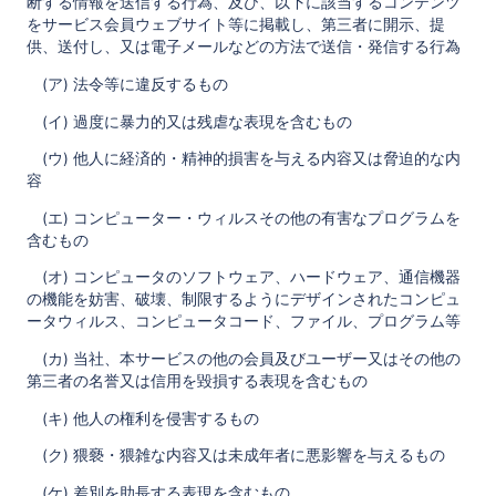
断する情報を送信する行為、及び、以下に該当するコンテンツ
をサービス会員ウェブサイト等に掲載し、第三者に開示、提
供、送付し、又は電子メールなどの方法で送信・発信する行為
(ア) 法令等に違反するもの
(イ) 過度に暴力的又は残虐な表現を含むもの
(ウ) 他人に経済的・精神的損害を与える内容又は脅迫的な内
容
(エ) コンピューター・ウィルスその他の有害なプログラムを
含むもの
(オ) コンピュータのソフトウェア、ハードウェア、通信機器
の機能を妨害、破壊、制限するようにデザインされたコンピュ
ータウィルス、コンピュータコード、ファイル、プログラム等
(カ) 当社、本サービスの他の会員及びユーザー又はその他の
第三者の名誉又は信用を毀損する表現を含むもの
(キ) 他人の権利を侵害するもの
(ク) 猥褻・猥雑な内容又は未成年者に悪影響を与えるもの
(ケ) 差別を助長する表現を含むもの