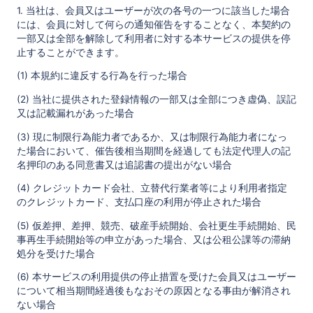
1. 当社は、会員又はユーザーが次の各号の一つに該当した場合
には、会員に対して何らの通知催告をすることなく、本契約の
一部又は全部を解除して利用者に対する本サービスの提供を停
止することができます。
(1) 本規約に違反する行為を行った場合
(2) 当社に提供された登録情報の一部又は全部につき虚偽、誤記
又は記載漏れがあった場合
(3) 現に制限行為能力者であるか、又は制限行為能力者になっ
た場合において、催告後相当期間を経過しても法定代理人の記
名押印のある同意書又は追認書の提出がない場合
(4) クレジットカード会社、立替代行業者等により利用者指定
のクレジットカード、支払口座の利用が停止された場合
(5) 仮差押、差押、競売、破産手続開始、会社更生手続開始、民
事再生手続開始等の申立があった場合、又は公租公課等の滞納
処分を受けた場合
(6) 本サービスの利用提供の停止措置を受けた会員又はユーザー
について相当期間経過後もなおその原因となる事由が解消され
ない場合